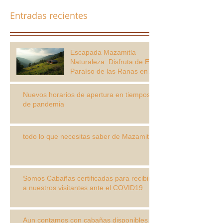
Entradas recientes
Escapada Mazamitla
Naturaleza: Disfruta de El
Paraíso de las Ranas en
Mazamitla
Nuevos horarios de apertura en tiempos
de pandemia
todo lo que necesitas saber de Mazamitla
Somos Cabañas certificadas para recibir
a nuestros visitantes ante el COVID19
Aun contamos con cabañas disponibles