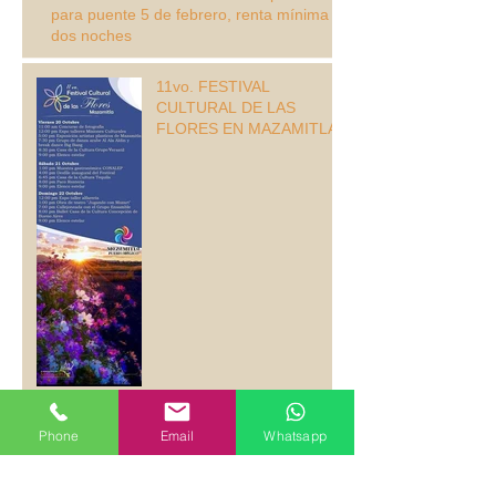
para puente 5 de febrero, renta mínima
dos noches
11vo. FESTIVAL
CULTURAL DE LAS
FLORES EN MAZAMITLA
Cabañas el Paraíso de las
Phone
Email
Whatsapp
Ranas