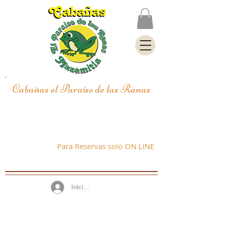
Cabañas el Paraíso de las Ranas
"Ven y déjate envolver por la magia de
Mazamitla"
WhatsApp
33 3809 1128
Para Reservas solo ON LINE
Iniciar sesión