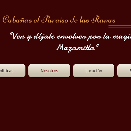
Cabañas el Paraíso de las Ranas
"Ven y déjate envolver por la magi
Mazamitla"
liticas
Nosotros
Locación