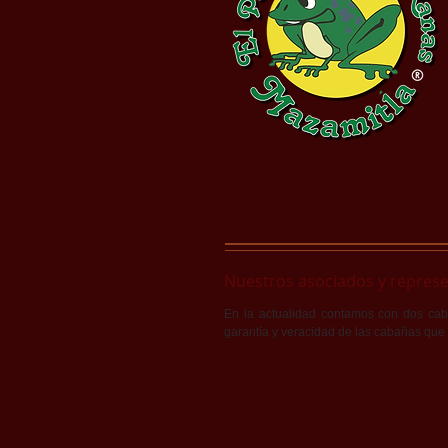
Nuestros asociados y repres
En la actualidad contamos con dos caba
garantía y veracidad de las cabañas que