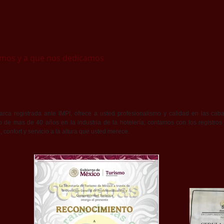
omos y a que nos dedicamos
rca registrada ante IMPI, ofrece a usted profesionalismo y calidad en las c
o de mas de 40 años en la industria de la hotelería; contamos con los registros
, confort y servicio a la altura que usted merece.