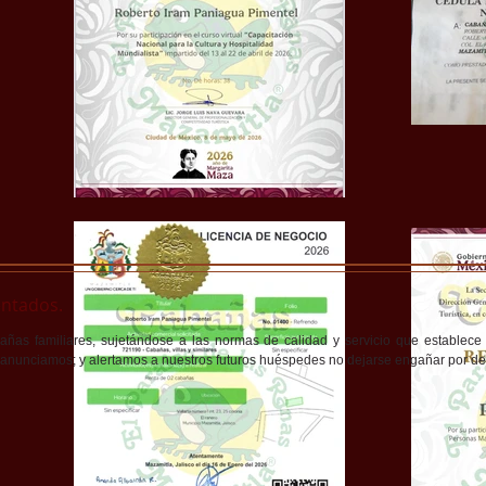
entados.
ñas familiares, sujetándose a las normas de calidad y servicio que establece l
 anunciamos; y alertamos a nuestros futuros huéspedes no dejarse engañar por de