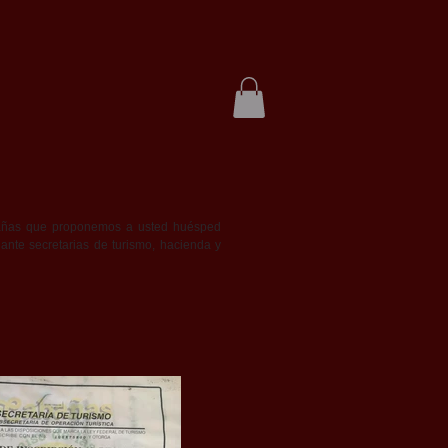
abañas que proponemos a usted huésped
 ante secretarias de turismo, hacienda y