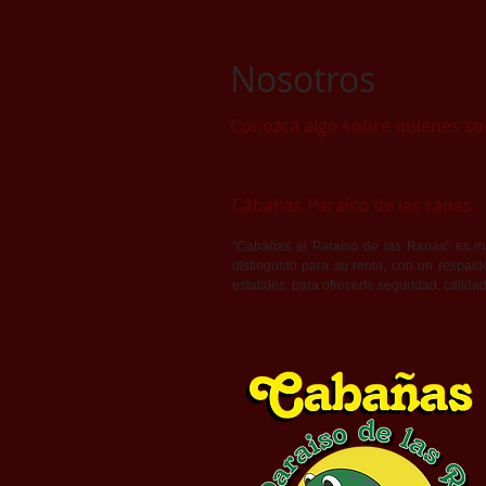
Nosotros
Conozca algo sobre quienes s
Cabañas Paraíso de las ranas.
"Cabañas el Paraíso de las Ranas" es ma
distinguido para su renta, con un respald
estatales. para ofrecerle seguridad, calidad