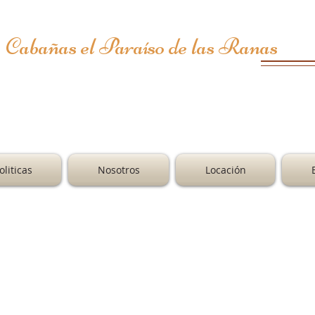
Cabañas el Paraíso de las Ranas
"Ven y déjate envolver por la magi
Mazamitla"
liticas
Nosotros
Locación