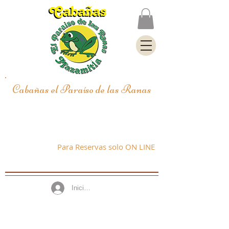
Cabañas el Paraíso de las Ranas
"Ven y déjate envolver por la magia de
Mazamitla"
WhatsApp
33 3809 1128
Para Reservas solo ON LINE
Iniciar sesión