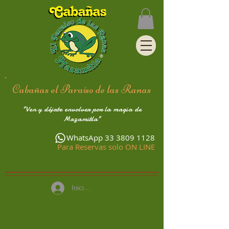
Cabañas el Paraíso de las Ranas
"Ven y déjate envolver por la magia de
Mazamitla"
WhatsApp
33 3809 1128
Para Reservas solo ON LINE
Iniciar sesión