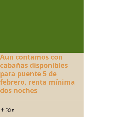
Aun contamos con
cabañas disponibles
para puente 5 de
febrero, renta mínima
dos noches