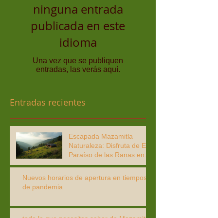
ninguna entrada
publicada en este
idioma
Una vez que se publiquen
entradas, las verás aquí.
Entradas recientes
Escapada Mazamitla
Naturaleza: Disfruta de El
Paraíso de las Ranas en
Mazamitla
Nuevos horarios de apertura en tiempos
de pandemia